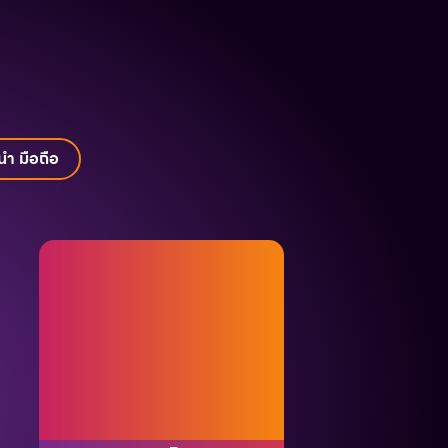
อ
ำ มือถือ