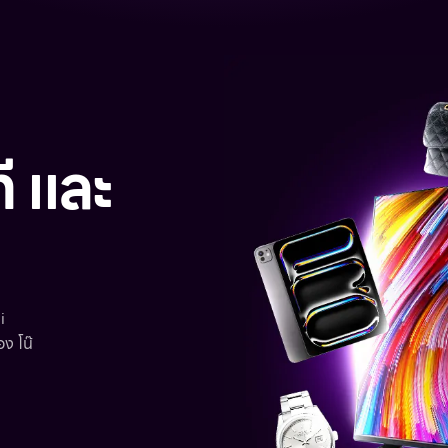
ี และ
i
ง โน๊