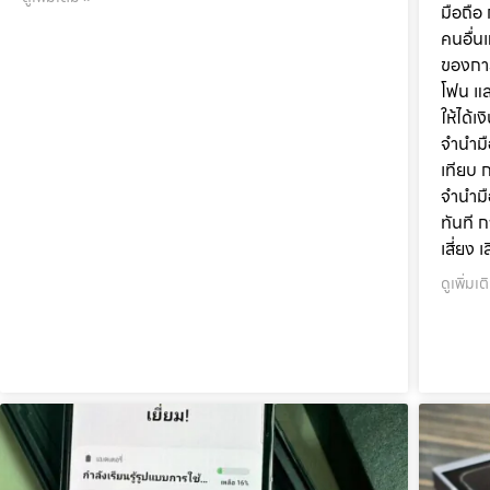
มือถือ
คนอื่น
ของการ
โฟน แล
ให้ได้เ
จำนำมื
เทียบ 
จำนำมื
ทันที ก
เสี่ยง 
ดูเพิ่มเต